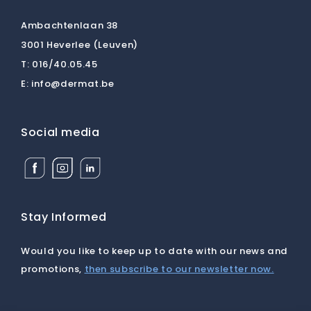
Ambachtenlaan 38
3001 Heverlee (Leuven)
T:
016/40.05.45
E:
info@dermat.be
Social media
Facebook
Instagram
Linkedin
Dermat
Dermat
Dermat
Medical
Medical
Medical
Supplies
Supplies
Supplies
BV
BV
BV
Stay Informed
Would you like to keep up to date with our news and
promotions,
then subscribe to our newsletter now.