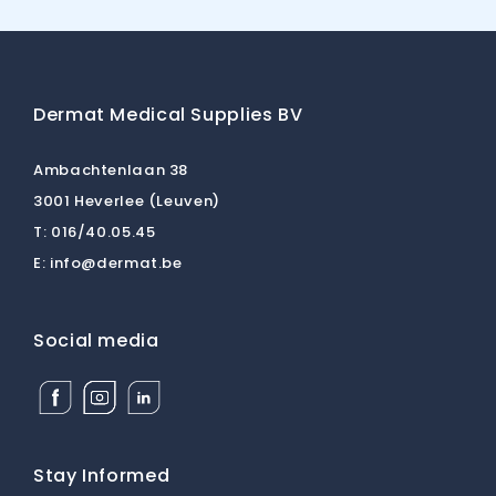
Dermat Medical Supplies BV
Ambachtenlaan 38
3001 Heverlee (Leuven)
T:
016/40.05.45
E:
info@dermat.be
Social media
Facebook
Instagram
Linkedin
Dermat
Dermat
Dermat
Medical
Medical
Medical
Supplies
Supplies
Supplies
BV
BV
BV
Stay Informed