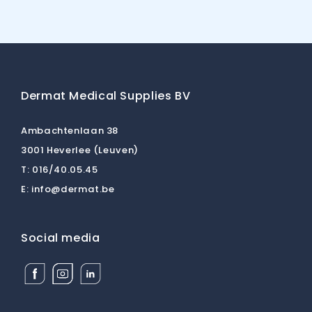
Dermat Medical Supplies BV
Ambachtenlaan 38
3001 Heverlee (Leuven)
T:
016/40.05.45
E:
info@dermat.be
Social media
Facebook
Instagram
Linkedin
Dermat
Dermat
Dermat
Medical
Medical
Medical
Supplies
Supplies
Supplies