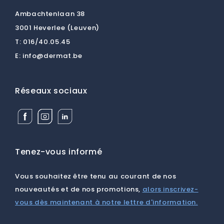
Ambachtenlaan 38
3001 Heverlee (Leuven)
T:
016/40.05.45
E:
info@dermat.be
Réseaux sociaux
Facebook
Instagram
Linkedin
Dermat
Dermat
Dermat
Medical
Medical
Medical
Supplies
Supplies
Supplies
BV
BV
BV
Tenez-vous informé
Vous souhaitez être tenu au courant de nos
nouveautés et de nos promotions,
alors inscrivez-
vous dès maintenant à notre lettre d'information.