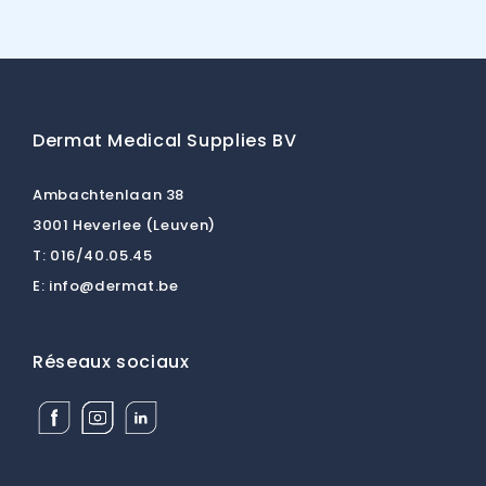
Dermat Medical Supplies BV
Ambachtenlaan 38
3001 Heverlee (Leuven)
T:
016/40.05.45
E:
info@dermat.be
Réseaux sociaux
Facebook
Instagram
Linkedin
Dermat
Dermat
Dermat
Medical
Medical
Medical
Supplies
Supplies
Supplies