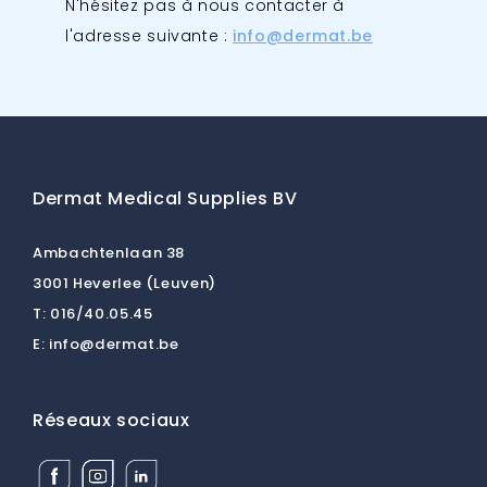
N'hésitez pas à nous contacter à
l'adresse suivante :
info@dermat.be
Dermat Medical Supplies BV
Ambachtenlaan 38
3001 Heverlee (Leuven)
T:
016/40.05.45
E:
info@dermat.be
Réseaux sociaux
Facebook
Instagram
Linkedin