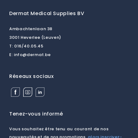
Dermat Medical Supplies BV
Ambachtenlaan 38
3001 Heverlee (Leuven)
T:
016/40.05.45
E:
info@dermat.be
Réseaux sociaux
Facebook
Instagram
Linkedin
Dermat
Dermat
Dermat
Medical
Medical
Medical
Supplies
Supplies
Supplies
BV
BV
BV
Tenez-vous informé
Vous souhaitez être tenu au courant de nos
nouveautés et de nos promotions,
alors inscrivez-