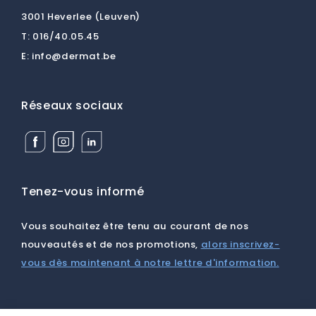
3001 Heverlee (Leuven)
T:
016/40.05.45
E:
info@dermat.be
Réseaux sociaux
Facebook
Instagram
Linkedin
Dermat
Dermat
Dermat
Medical
Medical
Medical
Supplies
Supplies
Supplies
BV
BV
BV
Tenez-vous informé
Vous souhaitez être tenu au courant de nos
nouveautés et de nos promotions,
alors inscrivez-
vous dès maintenant à notre lettre d'information.