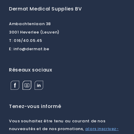
Dermat Medical Supplies BV
Ambachtenlaan 38
3001 Heverlee (Leuven)
T:
016/40.05.45
E:
info@dermat.be
Réseaux sociaux
Facebook
Instagram
Linkedin
Dermat
Dermat
Dermat
Medical
Medical
Medical
Supplies
Supplies
Supplies
BV
BV
BV
Tenez-vous informé
Vous souhaitez être tenu au courant de nos
nouveautés et de nos promotions,
alors inscrivez-