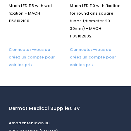
Mach LED 115 with wall
Mach LED 110 with fixation
fixation - MACH
for round ans square
1153102100
tubes (diameter 20-
30mm) - MACH
1103102602
Connectez-vous ou
Connectez-vous ou
créez un compte pour
créez un compte pour
voir les prix
voir les prix
Dermat Medical Supplies BV
Ambachtenlaan 38