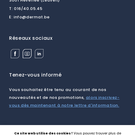
3001 Heverlee (Leuven)
T:
016/40.05.45
E:
info@dermat.be
Réseaux sociaux
Facebook
Instagram
Linkedin
Dermat
Dermat
Dermat
Medical
Medical
Medical
Supplies
Supplies
Supplies
BV
BV
BV
Tenez-vous informé
Vous souhaitez être tenu au courant de nos
nouveautés et de nos promotions,
alors inscrivez-
vous dès maintenant à notre lettre d'information.
Ce site web utilise des cookies !
Vous pouvez trouver plus de