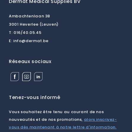
Dermat Medical Supplies BV
Ambachtenlaan 38
3001 Heverlee (Leuven)
T:
016/40.05.45
E:
info@dermat.be
Réseaux sociaux
Facebook
Instagram
Linkedin
Dermat
Dermat
Dermat
Medical
Medical
Medical
Supplies
Supplies
Supplies
BV
BV
BV
Tenez-vous informé
Vous souhaitez être tenu au courant de nos
nouveautés et de nos promotions,
alors inscrivez-
vous dès maintenant à notre lettre d'information.