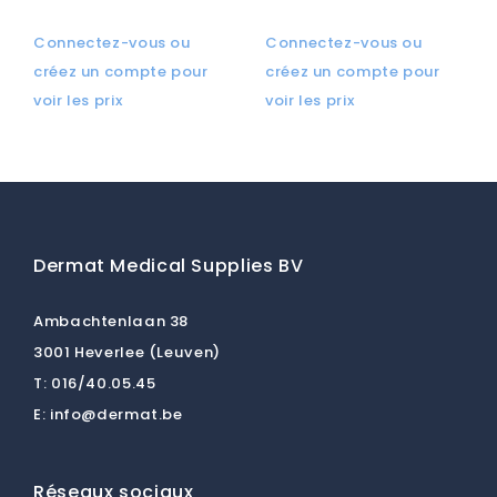
Connectez-vous ou
Connectez-vous ou
créez un compte pour
créez un compte pour
voir les prix
voir les prix
Dermat Medical Supplies BV
Ambachtenlaan 38
3001 Heverlee (Leuven)
T:
016/40.05.45
E:
info@dermat.be
Réseaux sociaux