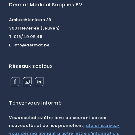
Dermat Medical Supplies BV
Ambachtenlaan 38
3001 Heverlee (Leuven)
T:
016/40.05.45
E:
info@dermat.be
Réseaux sociaux
Facebook
Instagram
Linkedin
Dermat
Dermat
Dermat
Medical
Medical
Medical
Supplies
Supplies
Supplies
BV
BV
BV
Tenez-vous informé
Vous souhaitez être tenu au courant de nos
nouveautés et de nos promotions,
alors inscrivez-
vous dès maintenant à notre lettre d'information.