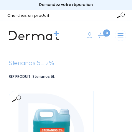
Demandez votre réparation
Cherchez
un
Reche
produit
0
Sterianos 5L 2%
REF PRODUIT: Sterianos 5L