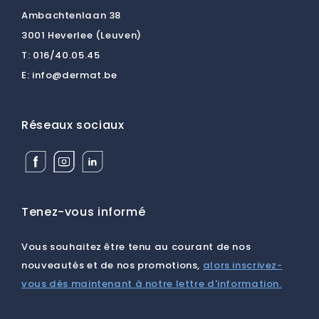
Ambachtenlaan 38
3001 Heverlee (Leuven)
T:
016/40.05.45
E:
info@dermat.be
Réseaux sociaux
Facebook
Instagram
Linkedin
Dermat
Dermat
Dermat
Medical
Medical
Medical
Supplies
Supplies
Supplies
BV
BV
BV
Tenez-vous informé
Vous souhaitez être tenu au courant de nos
nouveautés et de nos promotions,
alors inscrivez-
vous dès maintenant à notre lettre d'information.