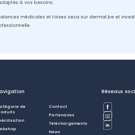
adaptés à vos besoins.
ances médicales et toises seca sur dermat.be et invest
ofessionnelle.
avigation
Réseaux soc
Facebook
atégorie de
Contact
Dermat
roduits
Instagram
Partenaires
Medical
Dermat
pécilisation
Supplies
Linkedin
Téléchargements
Medical
BV
Dermat
ebshop
Supplies
News
Medical