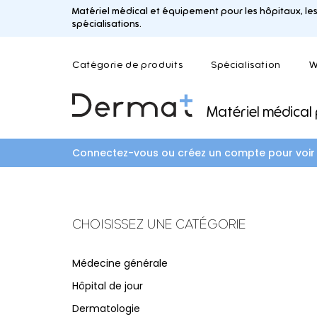
Matériel médical et équipement pour les hôpitaux, les
spécialisations.
Catégorie de produits
Spécialisation
W
Matériel médical
A
C
D
B
Aménagement de chambre
Chirurgie plastique
Dentisterie
Balance
Connectez-vous ou créez un compte pour voir l
Clinique de la douleur
Dermatologie
Brancar
Dialyse
Diététique
CHOISISSEZ UNE CATÉGORIE
L
M
D
F
Logistique
Maternité
Médecine générale
Dermatologie
Médecine esthétiqu
Fauteuil
Hôpital de jour
Médecine générale
Dermatologie