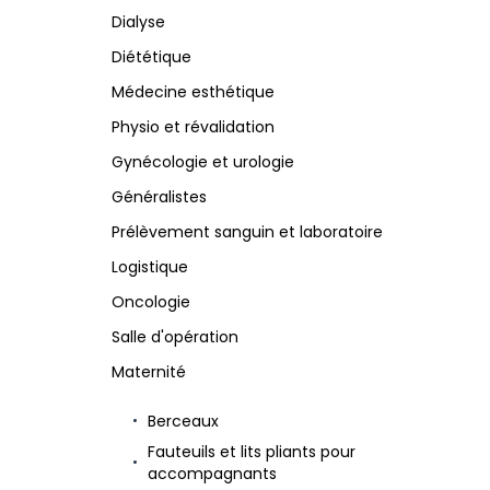
Dialyse
M
O
Diététique
P
R
Matériel et accessoires pour salles
Outlet M
Médecine esthétique
d'opération
Physio et révalidation
Radiologie
Physio et révalidation
Mobilier bloc opératoire inox
Podologie
Prélèvement sanguin et
Gynécologie et urologie
laboratoire
T
Généralistes
Pédiatrie
Tables Mayo et à instruments
Prélèvement sanguin et laboratoire
Tables d'examen médical
Logistique
Tables d'opération
Oncologie
Tabourets
Salle d'opération
Maternité
Berceaux
Fauteuils et lits pliants pour
accompagnants