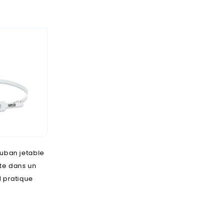
ruban jetable
ête dans un
l pratique