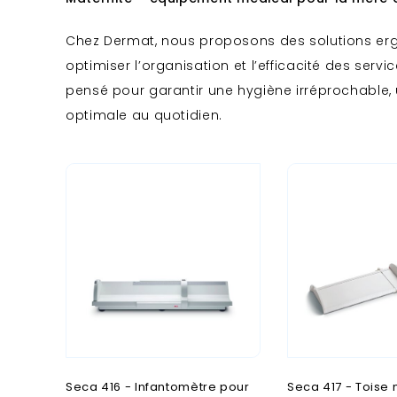
Novak M
S
Chez Dermat, nous proposons des solutions er
S
T
atériel médical
Stérilisateurs et désinfection
optimiser l’organisation et l’efficacité des ser
Salle d'opération
Transport des patien
pensé pour garantir une hygiène irréprochable, un
Service d'urgences
optimale au quotidien.
Soins intensifs
Seca 416 - Infantomètre pour
Seca 417 - Toise