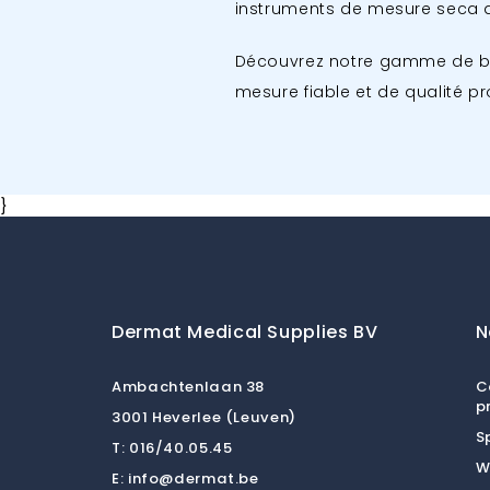
instruments de mesure seca 
Découvrez notre gamme de bal
mesure fiable et de qualité pr
}
Dermat Medical Supplies BV
N
Ambachtenlaan 38
C
p
3001 Heverlee (Leuven)
S
T:
016/40.05.45
W
E:
info@dermat.be