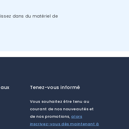
issez dans du matériel de
iaux
Tenez-vous informé
Vous souhaitez être tenu au
courant de nos nouveautés et
de nos promotions,
alors
inscrivez-vous dès maintenant à