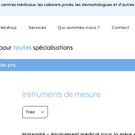
 centres médicaux, les cabinets privés, les dermatologues et d'autres
ebshop
Services
Qui sommes-nous ?
Contact
 pour
toutes
spécialisations
G
C
H
s et instruments de mesure
Gynécologie et urologie
Chaises de transfert
Hôpital de jour
es prix
ds
Généralistes
Chariots de soins et de médica
Hôpital militaire - hô
Coagulateurs et systèmes d'éva
terrain
de fumée
Colposcopes
Instruments de mesure
N
O
L
Neurologie
ORL
Triez
e
s de traitement
Lampes d'examen médical
Oncologie
Lampes d'opération et systèmes
Ophthalmologie
Logistique
Opties onderzoeksta
Maternité – équipement médical pour la mère 