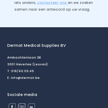
iets anders,
contacteer ons
en we zoeken
samen naar een antwoord op uw vraag.
Dermat Medical Supplies BV
Ambachtenlaan 38
3001 Heverlee (Leuven)
T:
016/40.05.45
E:
info@dermat.be
Sociale media
Facebook
Instagram
Linkedin