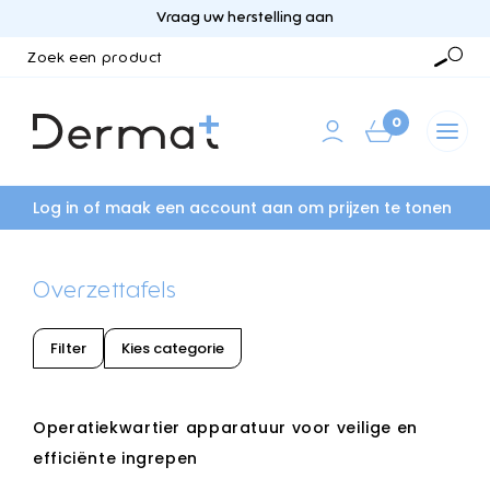
Vraag uw herstelling aan
Zoek
een
Zoek
product
0
Log in of maak een account aan om prijzen te tonen
Overzettafels
Filter
Kies categorie
Operatiekwartier apparatuur voor veilige en
efficiënte ingrepen