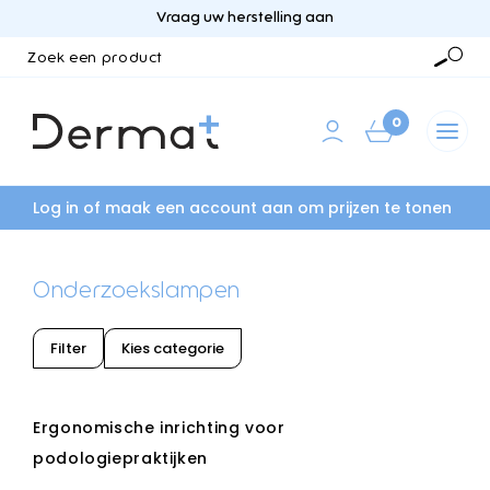
Vraag uw herstelling aan
Zoek
een
Zoek
product
0
Log in of maak een account aan om prijzen te tonen
Onderzoekslampen
Filter
Kies categorie
Ergonomische inrichting voor
podologiepraktijken