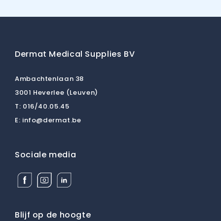
Dermat Medical Supplies BV
Ambachtenlaan 38
3001 Heverlee (Leuven)
T:
016/40.05.45
E:
info@dermat.be
Sociale media
Facebook
Instagram
Linkedin
Dermat
Dermat
Dermat
Medical
Medical
Medical
Supplies
Supplies
Supplies
BV
BV
BV
Blijf op de hoogte