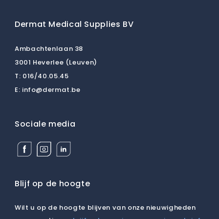
Dermat Medical Supplies BV
Ambachtenlaan 38
3001 Heverlee (Leuven)
T:
016/40.05.45
E:
info@dermat.be
Sociale media
Facebook
Instagram
Linkedin
Dermat
Dermat
Dermat
Medical
Medical
Medical
Supplies
Supplies
Supplies
BV
BV
BV
Blijf op de hoogte
Wilt u op de hoogte blijven van onze nieuwigheden