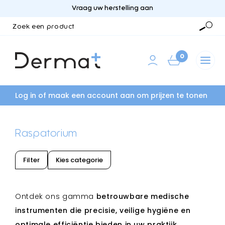
Vraag uw herstelling aan
Zoek
een
Zoek
product
0
Log in of maak een account aan om prijzen te tonen
Raspatorium
Filter
Kies categorie
Ontdek ons gamma
betrouwbare medische
instrumenten die precisie, veilige hygiëne en
optimale efficiëntie bieden in uw praktijk.