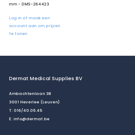
mm - DMS-264423
Log in of maak een
account aan om prijzen
te tonen
Dermat Medical Supplies BV
Ambachtenlaan 38
3001 Heverlee (Leuven)
T:
016/40.05.45
E:
info@dermat.be