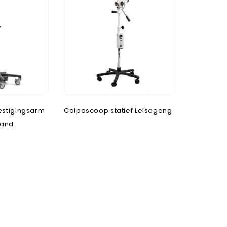
fels
stigingsarm
Colposcoop statief Leisegang
tand