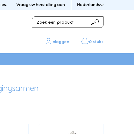
ies.
Vraag uw herstelling aan
Nederlands
Zoek
Zoeken
een
product
Inloggen
0 stuks
IN DE KIJKER
IN DE KIJKER
unde
igingsarmen