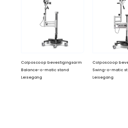
Neurologie
Oogheelkunde
Operatiekwartier
Opties onderzoeksta
Novak M
S
T
alen en meetlatten
Spoeddienst
Tandheelkunde
Colposcoop bevestigingsarm
Colposcoop beve
Balance-o-matic stand
Swing-o-matic s
Leisegang
Leisegang