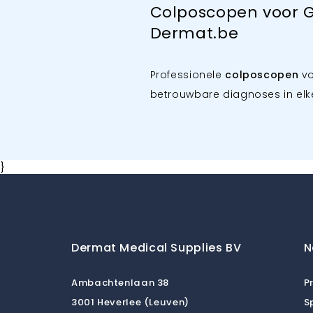
Colposcopen voor G
Dermat.be
Professionele
colposcopen
vo
betrouwbare diagnoses in elke 
}
Dermat Medical Supplies BV
N
Ambachtenlaan 38
P
3001 Heverlee (Leuven)
S