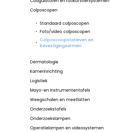
Coagulatoren en rookafvoersystemen
Operatie-apparatuur en toebehoren
Logistiek
Operatielampen en videosystemen
Colposcopen
Operatietafels
Standaard colposcopen
Outlet medisch materiaal
Foto/video colposcopen
V
P
R
W
Colposcoopstatieven en
bevestigingsarmen
Verzorgings-en medicatiewagens
Patiëntenvervoer
Radiologie
Weegsch
Pediatrie
Dermatologie
Pijnkliniek
Plastische chirurgie
Kamerinrichting
Podologie
Logistiek
Mayo-en instrumententafels
Weegschalen en meetlatten
Onderzoekstafels
Onderzoekslampen
Operatielampen en videosystemen