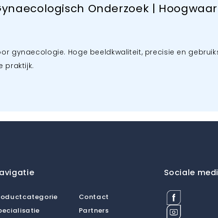
ynaecologisch Onderzoek | Hoogwaard
or gynaecologie. Hoge beeldkwaliteit, precisie en gebruik
praktijk.
avigatie
Sociale med
Facebook
roductcategorie
Contact
Dermat
Instagram
pecialisatie
Partners
Medical
Dermat