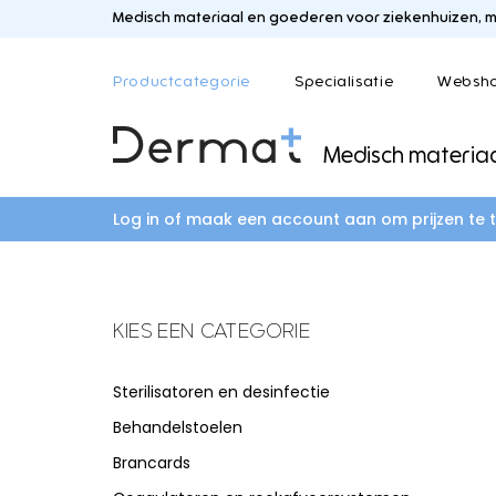
Medisch materiaal en goederen voor ziekenhuizen, me
Productcategorie
Specialisatie
Websh
Medisch materia
B
A
B
C
Behandelstoelen
Algemene geneeskunde
Bloedafname en l
Coagula
Log in of maak een account aan om prijzen te 
Brancards
Colpos
K
L
Kamerinrichting
Logistie
KIES EEN CATEGORIE
F
G
Fysio en revalidatie
Gynaecologie en ur
O
S
Sterilisatoren en desinfectie
Onderzoekslampen
Sterilis
Behandelstoelen
L
M
Onderzoekstafels
Brancards
Operatie meubilair inox
Leger- en veldhospitaal
Materniteit