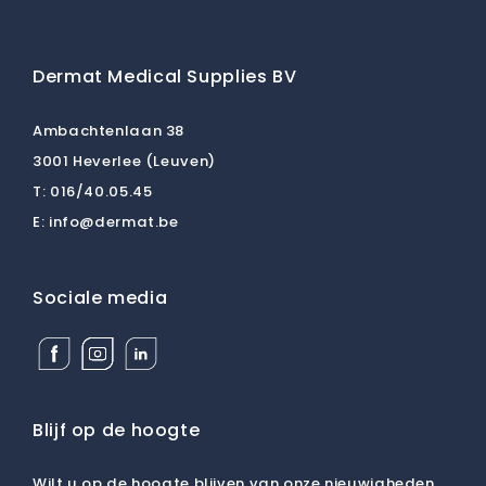
Dermat Medical Supplies BV
Ambachtenlaan 38
3001 Heverlee (Leuven)
T:
016/40.05.45
E:
info@dermat.be
Sociale media
Facebook
Instagram
Linkedin
Dermat
Dermat
Dermat
Medical
Medical
Medical
Supplies
Supplies
Supplies
BV
BV
BV
Blijf op de hoogte
Wilt u op de hoogte blijven van onze nieuwigheden