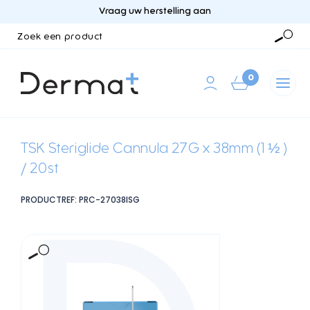
Vraag uw herstelling aan
Zoek
een
Zoek
product
0
TSK Steriglide Cannula 27G x 38mm (1 ½ )
/ 20st
PRODUCTREF: PRC-27038ISG